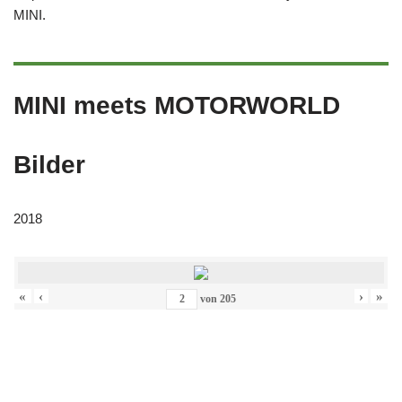
MINI.
MINI meets MOTORWORLD
Bilder
2018
«
‹
›
»
von
205